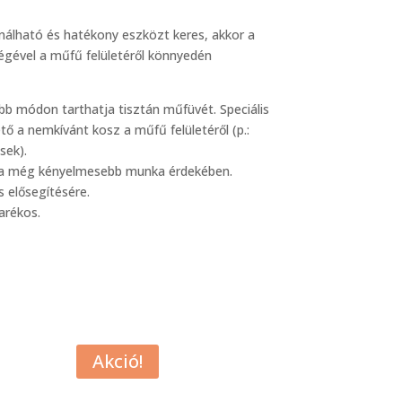
álható és hatékony eszközt keres, akkor a
égével a műfű felületéről könnyedén
b módon tarthatja tisztán műfüvét. Speciális
 a nemkívánt kosz a műfű felületéről (p.:
sek).
 a még kényelmesebb munka érdekében.
 elősegítésére.
arékos.
Akció!