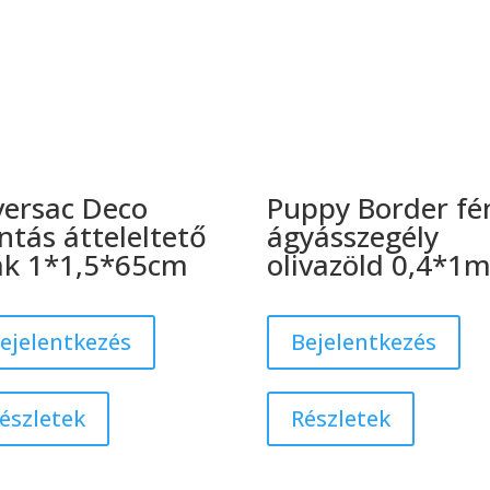
versac Deco
Puppy Border f
ntás átteleltető
ágyásszegély
ák 1*1,5*65cm
olivazöld 0,4*1
ejelentkezés
Bejelentkezés
észletek
Részletek