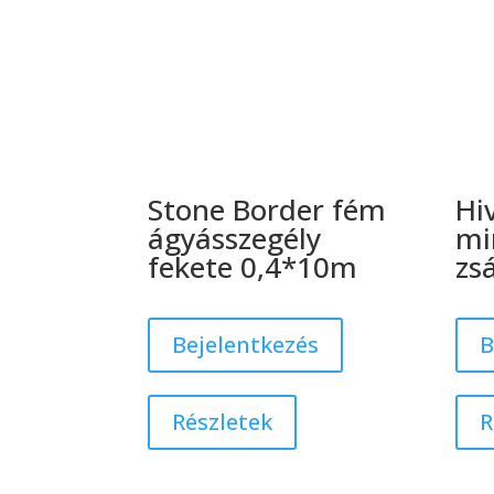
Stone Border fém
Hi
ágyásszegély
mi
fekete 0,4*10m
zs
Bejelentkezés
B
Részletek
R