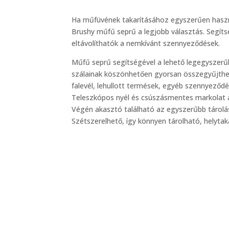
Ha műfüvének takarításához egyszerűen haszn
Brushy műfű seprű a legjobb választás. Segíts
eltávolíthatók a nemkívánt szennyeződések.
Műfű seprű segítségével a lehető legegyszerűb
szálainak köszönhetően gyorsan összegyűjthető
falevél, lehullott termések, egyéb szennyeződé
Teleszkópos nyél és csúszásmentes markolat
Végén akasztó található az egyszerűbb tárolás
Szétszerelhető, így könnyen tárolható, helytak