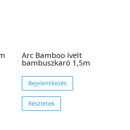
ém
Arc Bamboo ívelt
bambuszkaró 1,5m
m
Bejelentkezés
Részletek