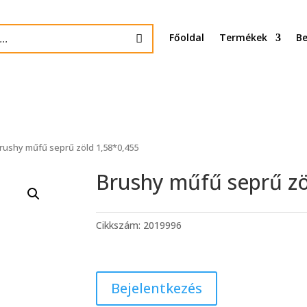
Főoldal
Termékek
Be
rushy műfű seprű zöld 1,58*0,455
Brushy műfű seprű zö
Cikkszám:
2019996
Bejelentkezés