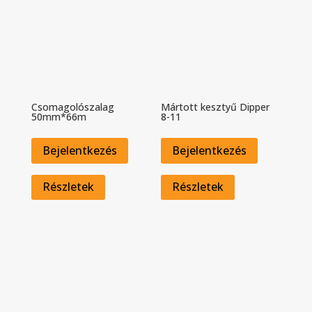
Csomagolószalag
Mártott kesztyű Dipper
50mm*66m
8-11
Bejelentkezés
Bejelentkezés
Részletek
Részletek