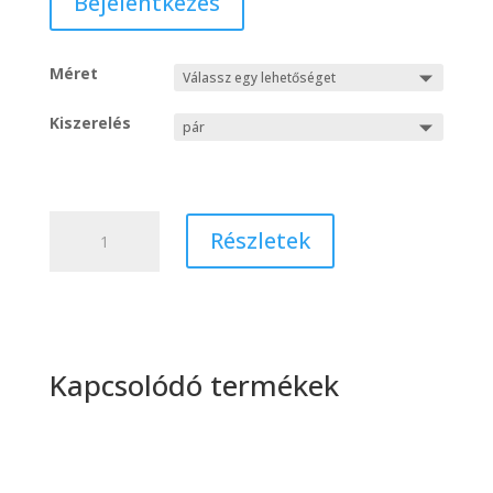
Bejelentkezés
Méret
Kiszerelés
Mártott
Részletek
kesztyű
1043
9-
10.
mennyiség
Kapcsolódó termékek