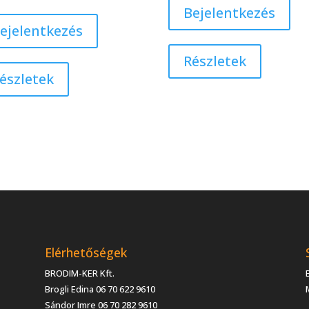
Bejelentkezés
ejelentkezés
Részletek
észletek
Elérhetőségek
BRODIM-KER Kft.
Brogli Edina 06 70 622 9610
Sándor Imre 06 70 282 9610