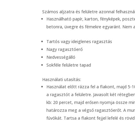
Számos aljzatra és felületre azonnal felhaszná
Használható papír, karton, fényképek, posztere
betonra, üvegre és fémekre egyaránt. Nem al
Tartós vagy ideiglenes ragasztás
Nagy ragasztóerő
Nedvességálló
Sokféle felületre tapad
Használati utasítás:
Használat előtt rázza fel a flakont, majd 5
a ragasztót a felületre. Javasolt két rétegben
kb: 20 percet, majd erősen nyomja össze min
határozza meg a végső ragasztóerőt. A munk
fúvókát. Tartsa a flakont fejjel lefelé és röv