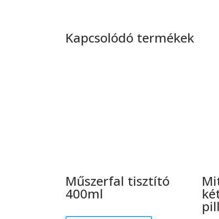
Kapcsolódó termékek
Műszerfal tisztító
Mi
400ml
ké
pi