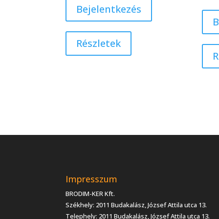
Bejelentkezés
B
Részletek
R
Impresszum
BRODIM-KER Kft.
Székhely: 2011 Budakalász, József Attila utca 13.
Telephely: 2011 Budakalász, József Attila utca 13.