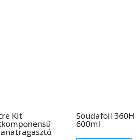
tre Kit
Soudafoil 360H
tkomponensű
600ml
llanatragasztó