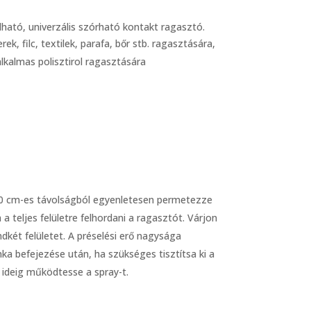
lható, univerzális szórható kontakt ragasztó.
k, filc, textilek, parafa, bőr stb. ragasztására,
kalmas polisztirol ragasztására
-10 cm-es távolságból egyenletesen permetezze
 a teljes felületre felhordani a ragasztót. Várjon
dkét felületet. A préselési erő nagysága
a befejezése után, ha szükséges tisztítsa ki a
id ideig működtesse a spray-t.