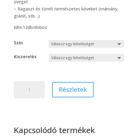
üveget
– Ragaszt és tömít természetes köveket (márvány,
gránit, stb…)
Mre:12db/doboz
Szín
Kiszerelés
Fix
Részletek
All
High
Tack
mennyiség
Kapcsolódó termékek