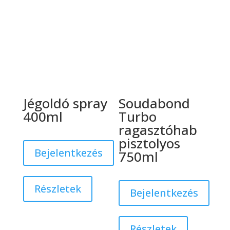
Jégoldó spray
Soudabond
400ml
Turbo
ragasztóhab
pisztolyos
Bejelentkezés
750ml
Részletek
Bejelentkezés
Részletek