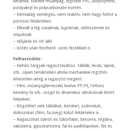
kerámia, sokféle műanyag, legtöbb PVC, polystyrene,
poolyakryl és polycarbonate esetén.
– Kémiailag semleges, nem reaktív, nem hagy foltot a
porózus felületeken.
– Ellenáll a híg savaknak, lugoknak, oldószernek és
olajoknak
– Időjárás és UV álló
– Kötés után festhető- vizes festékkel is
Felhasználás:
– Nehéz tárgyak ragasztásához- táblák, lécek, lapok,
stb…olyan területeken ahola mechanikai rögzítés
lehetetlen amíg a ragasztó megköt.
– Fém, műanyaglemezek( kivéve PP,PE,Teflon)
kemény fa stb…rezgő és dinamikus vibrációnak kitett
helyeken.
– Rögzíthet vele táblákat, betüket, számokat,
dobozokat (fém, fa,üveg) külső felületekre is.
– Ragaszthat tükröt és tükörfalat, betonra, téglára,
vakolatra, gipszkartonra, fal és padlólapokat, fát és