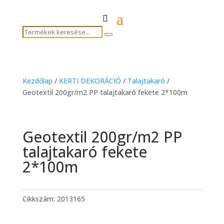
Termékek
Search
keresése...
Kezdőlap
/
KERTI DEKORÁCIÓ
/
Talajtakaró
/
Geotextil 200gr/m2 PP talajtakaró fekete 2*100m
Geotextil 200gr/m2 PP
talajtakaró fekete
2*100m
Cikkszám:
2013165