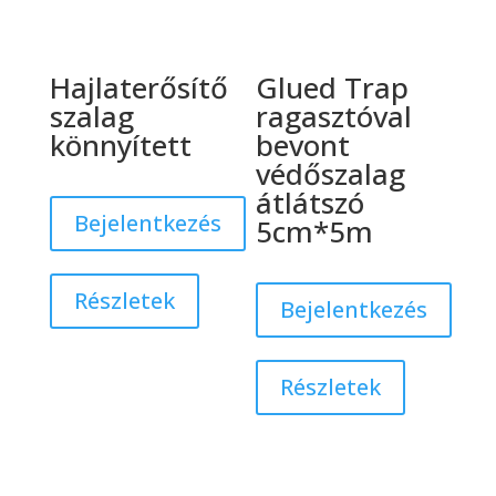
Hajlaterősítő
Glued Trap
szalag
ragasztóval
könnyített
bevont
védőszalag
átlátszó
Bejelentkezés
5cm*5m
Részletek
Bejelentkezés
Részletek