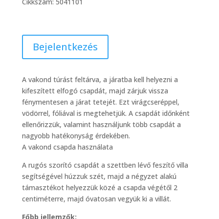
Cikkszám:
5041101
Bejelentkezés
A vakond túrást feltárva, a járatba kell helyezni a
kifeszített elfogó csapdát, majd zárjuk vissza
fénymentesen a járat tetejét. Ezt virágcseréppel,
vödörrel, fóliával is megtehetjük. A csapdát időnként
ellenőrizzük, valamint használjunk több csapdát a
nagyobb hatékonyság érdekében.
A vakond csapda használata
A rugós szorító csapdát a szettben lévő feszítő villa
segítségével húzzuk szét, majd a négyzet alakú
támasztékot helyezzük közé a csapda végétől 2
centiméterre, majd óvatosan vegyük ki a villát.
Főbb jellemzők: