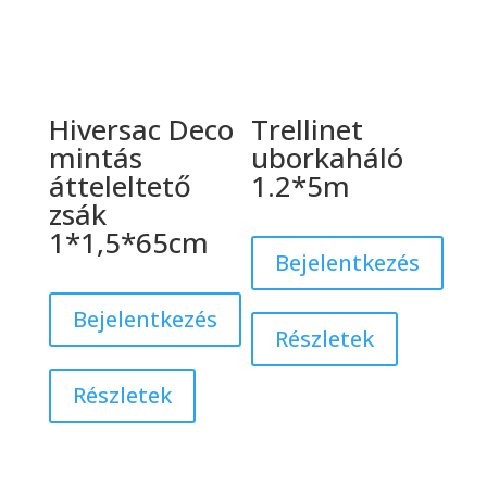
Hiversac Deco
Trellinet
mintás
uborkaháló
átteleltető
1.2*5m
zsák
1*1,5*65cm
Bejelentkezés
Bejelentkezés
Részletek
Részletek