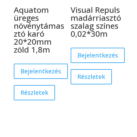
Aquatom
Visual Repuls
üreges
madárriasztó
növénytámas
szalag színes
ztó karó
0,02*30m
20*20mm
zöld 1,8m
Bejelentkezés
Bejelentkezés
Részletek
Részletek