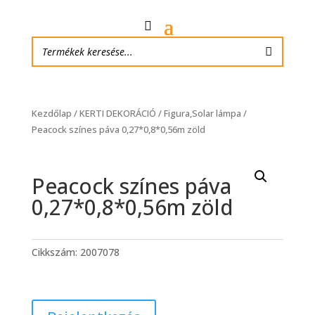
Kezdőlap
/
KERTI DEKORÁCIÓ
/
Figura,Solar lámpa
/
Peacock színes páva 0,27*0,8*0,56m zöld
Peacock színes páva
0,27*0,8*0,56m zöld
Cikkszám:
2007078