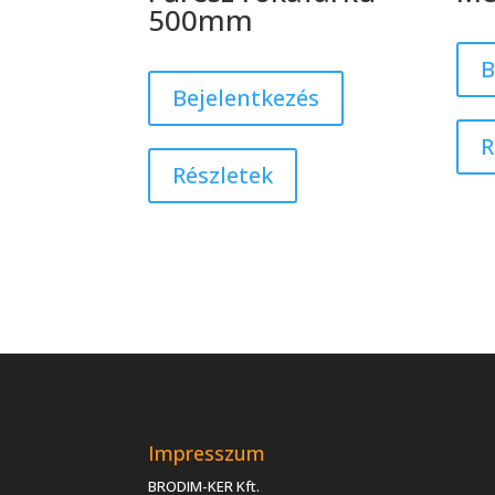
500mm
B
Bejelentkezés
R
Részletek
Impresszum
BRODIM-KER Kft.