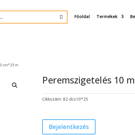
Főoldal
Termékek
Be
0 cm*25 m
Peremszigetelés 10
Cikkszám:
82-dcs10*25
Bejelentkezés