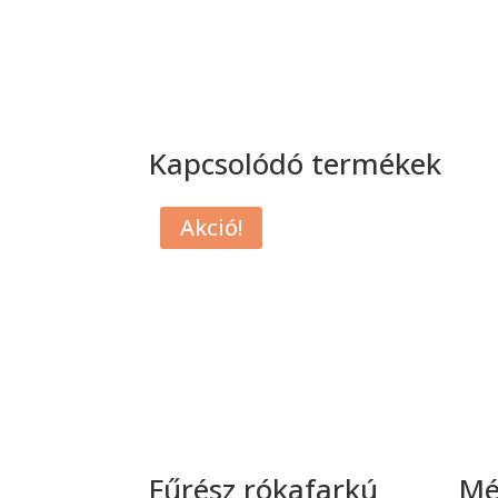
Kapcsolódó termékek
Akció!
Fűrész rókafarkú
Mé