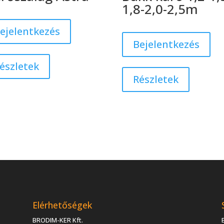
1,8-2,0-2,5m
ejelentkezés
Bejelentkezés
észletek
Részletek
Elérhetőségek
BRODIM-KER Kft.