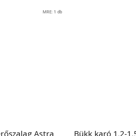
MRE: 1 db
rőszalag Astra
Bükk karó 1,2-1,