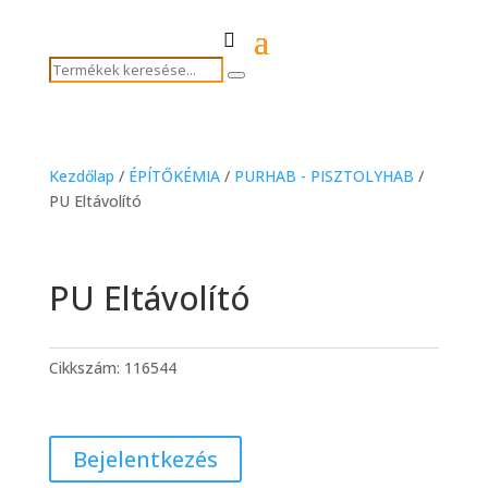
Termékek
Search
keresése...
Kezdőlap
/
ÉPÍTŐKÉMIA
/
PURHAB - PISZTOLYHAB
/
PU Eltávolító
PU Eltávolító
Cikkszám:
116544
Bejelentkezés