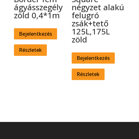
ágyásszegély
négyzet alakú
zöld 0,4*1m
felugró
zsák+tető
125L,175L
Bejelentkezés
zöld
Részletek
Bejelentkezés
Részletek