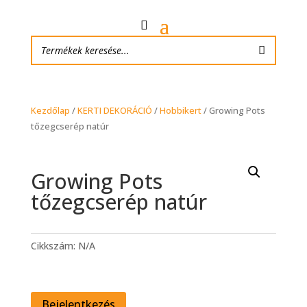
Kezdőlap
/
KERTI DEKORÁCIÓ
/
Hobbikert
/ Growing Pots
tőzegcserép natúr
Growing Pots
tőzegcserép natúr
Cikkszám:
N/A
Bejelentkezés