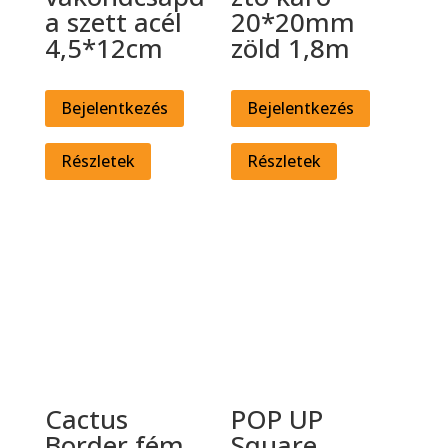
a szett acél
20*20mm
4,5*12cm
zöld 1,8m
Bejelentkezés
Bejelentkezés
Részletek
Részletek
Cactus
POP UP
Border fém
Square