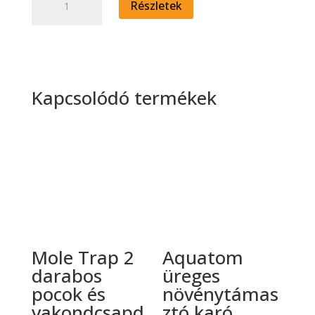
Részletek
Pots
tőzegcserép
natúr
mennyiség
Kapcsolódó termékek
Mole Trap 2
Aquatom
darabos
üreges
pocok és
növénytámas
vakondcsapd
ztó karó