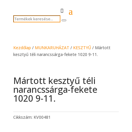
Termékek
Search
keresése...
Kezdőlap
/
MUNKARUHÁZAT
/
KESZTYŰ
/ Mártott
kesztyű téli narancssárga-fekete 1020 9-11.
Mártott kesztyű téli
narancssárga-fekete
1020 9-11.
Cikkszám:
KV00481