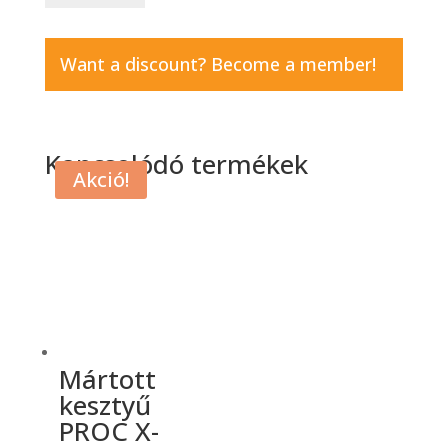
téli
narancssárga-
fekete
Want a discount? Become a member!
1020
9-
11.
mennyiség
Kapcsolódó termékek
Akció!
Mártott
kesztyű
PROC X-