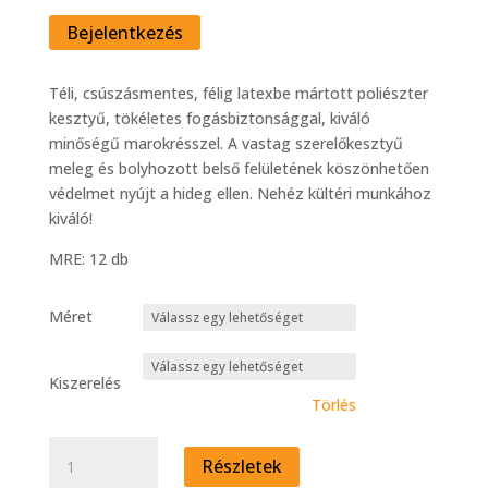
Bejelentkezés
Téli, csúszásmentes, félig latexbe mártott poliészter
kesztyű, tökéletes fogásbiztonsággal, kiváló
minőségű marokrésszel. A vastag szerelőkesztyű
meleg és bolyhozott belső felületének köszönhetően
védelmet nyújt a hideg ellen. Nehéz kültéri munkához
kiváló!
MRE: 12 db
Méret
Kiszerelés
Törlés
Mártott
Részletek
kesztyű